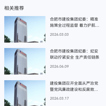
相关推荐
合肥市建投集团纪委：精准
施策全过程监督 着力护航高
质量发展
2026.03.03
合肥市建投集团纪委：纪安
联动拧紧安全 生产责任链条
2026.06.09
建投集团召开全面从严治党
暨党风廉政建设和反腐败工
作会议
2026.03.17