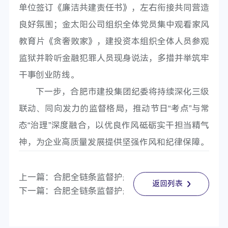
单位签订《廉洁共建责任书》，左右衔接共同营造
良好氛围；金太阳公司组织全体党员集中观看家风
教育片《贪奢败家》，建投资本组织全体人员参观
监狱并聆听金融犯罪人员现身说法，多措并举筑牢
干事创业防线。
下一步，合肥市建投集团纪委将持续深化三级
联动、同向发力的监督格局，推动节日“考点”与常
态“治理”深度融合，以优良作风砥砺实干担当精气
神，为企业高质量发展提供坚强作风和纪律保障。
上一篇：合肥全链条监督护航新能源汽车产业 推动跑出
返回列表
下一篇：合肥全链条监督护航新能源汽车产业 推动跑出