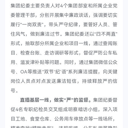
集团纪委主要负责人对4个集团部室和所属企业党
委管理干部，分别开展集中廉政谈话，强调要切实
履行“一岗双责”，带头严守纪律，要管好人员、管
住风气，做到廉洁过节。集团纪委还以“四不两直”
形式，抽取部分所属企业和项目一线，通过查阅账
目、检查台账、走访调研等形式，督促严防公车私
用、滥发津补贴等问题。同时，通过集团微信公众
号、OA等推送“双节‘纪’语”系列廉洁提醒，向关键
岗位人员点对点发送廉洁短信，持续释放严的信
号。
直插基层一线，做实“严”的监督。
集团纪委督
促4名专职纪检员交叉组成明察暗访小组，深入项
目工地、食堂仓库、公务用车停放点等一线场所，