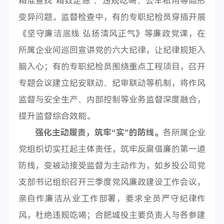
精准查找“精致走账”、违规吃喝、公车私用等隐形
变异问题。监督检查中，有的专职纪检员穿插开展
《坚守廉洁底线 弘扬清风正气》等廉政党课，在
所属企业间巡回宣讲党的六大纪律，让纪律规矩入
脑入心；有的专职纪检员围绕重点工程项目，召开
专题会议建立纪安联动、纪审联动等机制，将作风
监督与安全生产、内部控制等业务监督深度融合，
提升监督综合效能。
强化主动履责，筑牢“实”的防线。
各所属企业
党组织切实扛起主体责任，筑牢反腐倡廉的第一道
防线，变被动接受监督为主动作为，如乡投公司党
支部书记组织召开三季度党风廉政建设工作会议，
亲自作廉洁从业工作部署，要求全员严守纪律作
风，杜绝违规吃喝；合肥城投主要负责人与各参建