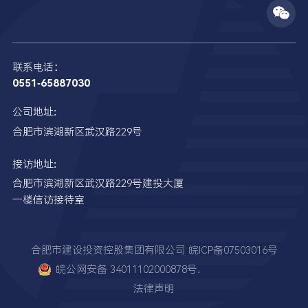
联系电话：
0551-65887030
公司地址:
合肥市滨湖新区武汉路229号
接访地址:
合肥市滨湖新区武汉路229号建投大厦
一楼信访接待室
合肥市建设投资控股集团有限公司 皖ICP备07503016号
皖公网安备 34011102000878号.
法律声明