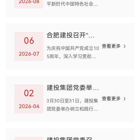
2026-08
平新时代中国特色社会主
义思想，引领广大青年在
强国复兴新征程上贡献青
春力量，7月31日下午，
合肥建投召开”两
由共青团合肥市委员会
06
优一先“表彰大会
主...
查看更多
暨学习教育专题党
为庆祝中国共产党成立10
课报告会
2026-07
5周年，深入学习贯彻习
近平党建思想，扎实开展
树立和践行正确政绩观学
习教育，7月1日上午，合
建投集团党委举办
肥建投召开“两优一先”...
02
树立和践行正确政
查看更多
绩观学习教育读书
3月30日至31日，建投集
班
2026-04
团党委举办树立和践行正
确政绩观学习教育读书
班。集团领导班子成员、
调研员、专职外部董事、