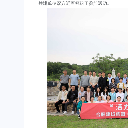
共建单位双方近百名职工参加活动。