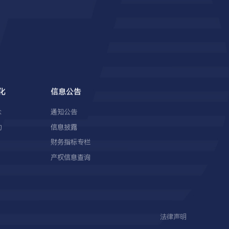
化
信息公告
念
通知公告
动
信息披露
财务指标专栏
产权信息查询
法律声明