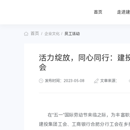
首页
走进
首页
企业文化
员工活动
集团
领导
活力绽放，同心同行：建
组织
会
企业
发布时间：2023-05-08
文章来源：
在“五一”国际劳动节来临之际，为丰富
建投集团工会、工商银行合肥分行工会在乡