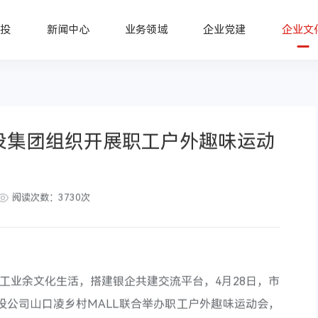
建投
新闻中心
业务领域
企业党建
企业文
简介
集团要闻
工程建设板块
党建动态
文化理
分工
大事记
战略性新兴产业投资板块
廉政建设
员工活
投集团组织开展职工户外趣味运动
架构
城市运营服务板块
荣誉
乡村振兴
阅读次数：
3730
次
职工业余文化生活，搭建银企共建交流平台，4月28日，市
投公司山口凌乡村MALL联合举办职工户外趣味运动会，